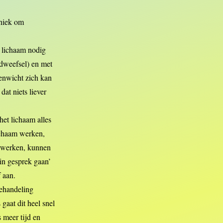
hniek om
t lichaam nodig
ndweefsel) en met
venwicht zich kan
at niets liever
het lichaam alles
lichaam werken,
e werken, kunnen
‘in gesprek gaan’
f aan.
behandeling
gaat dit heel snel
 meer tijd en