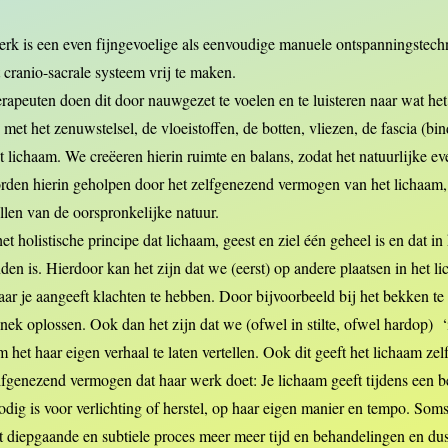
erk is een even fijngevoelige als eenvoudige manuele ontspanningstec
 cranio-sacrale systeem vrij te maken.
rapeuten doen dit door nauwgezet te voelen en te luisteren naar wat he
met het zenuwstelsel, de vloeistoffen, de botten, vliezen, de fascia (bi
t lichaam. We creëeren hierin ruimte en balans, zodat het natuurlijke e
rden hierin geholpen door het zelfgenezend vermogen van het lichaam, d
ellen van de oorspronkelijke natuur.
t holistische principe dat lichaam, geest en ziel één geheel is en dat in 
den is. Hierdoor kan het zijn dat we (eerst) op andere plaatsen in het 
ar je aangeeft klachten te hebben. Door bijvoorbeeld bij het bekken t
nek oplossen. Ook dan het zijn dat we (ofwel in stilte, ofwel hardop) 
 het haar eigen verhaal te laten vertellen. Ook dit geeft het lichaam zel
elfgenezend vermogen dat haar werk doet: Je lichaam geeft tijdens een 
odig is voor verlichting of herstel, op haar eigen manier en tempo. Soms 
t diepgaande en subtiele proces meer meer tijd en behandelingen en dus