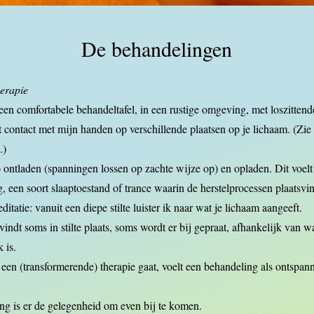
De behandelingen
erapie
p een comfortabele behandeltafel, in een rustige omgeving, met loszitten
t contact met mijn handen op verschillende plaatsen op je lichaam. (Zie
.)
 ontladen (spanningen lossen op zachte wijze op) en opladen. Dit voelt
, een soort slaaptoestand of trance waarin de herstelprocessen plaatsvi
itatie: vanuit een diepe stilte luister ik naar wat je lichaam aangeeft.
indt soms in stilte plaats, soms wordt er bij gepraat, afhankelijk van w
k is.
en (transformerende) therapie gaat, voelt een behandeling als ontspann
ng is er de gelegenheid om even bij te komen.