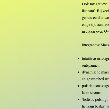
Ook Integratieve
lichaam’. Bij vee
gemasseerd te wor
enige tijd aan, v
in elkaar over. O
Integratieve Mas
intuïtieve massag
ontspannen,
dynamische massa
en gestretched w
polariteitsmassag
laten stromen.
‘holistic pulsing’
lichaam bestaat 