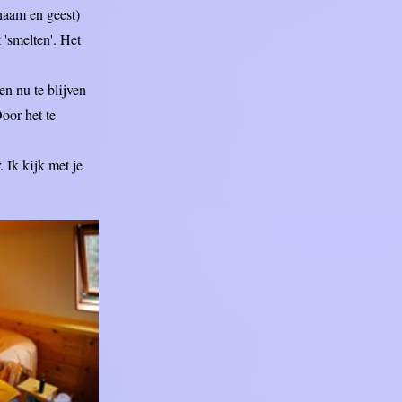
chaam en geest)
 'smelten'. Het
en nu te blijven
oor het te
 Ik kijk met je