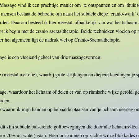
 Massage vind ik een prachtige manier om te ontspannen en om ‘thuis t
l mensen bestaat de behoefte om naast het subtiele diepe ‘cranio-werk’ 
den. Daarom besteed ik hier meestal, afhankelijk van wat het lichaam a
oor ik begin met de cranio-sacraaltherapie. Beide technieken vloeien op 
ver het algemeen ligt de nadruk wel op Cranio-Sacraaltherapie.
sage is een vloeiend geheel van drie massagevormen:
e (meestal met olie), waarbij grote strijkingen en diepere knedingen je 
ge, waardoor het lichaam of delen er van op ritmische wijze gerold, 
orden,
e waarin ik mijn handen op bepaalde plaatsen van je lichaam neerleg om
, dit zijn subtiele pulserende golfbewegingen die door alle lichaamsvloei
voor 70% uit water) gaan. Hierdoor kunnen op zachte wijze blokkades o