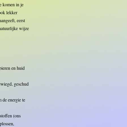
e komen in je
ook lekker
angeeft, eerst
natuurlijke wijze
spieren en huid
gewiegd, geschud
 de energie te
stoffen (ons
plossen,