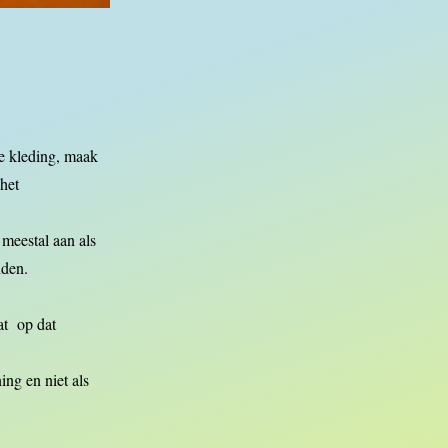
de kleding, maak
 het
 meestal aan als
nden.
at op dat
ing en niet als