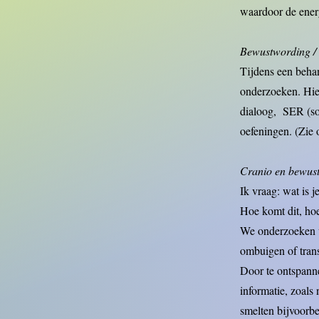
waardoor de
Bewustwording / 
Tijdens een beha
onderzoeken. Hier
dialoog, SER (som
oefeningen. (Zie 
Cranio en bewust
Ik vraag: wat is j
Hoe komt dit, hoe
We onderzoeken w
ombuigen of tran
Door te ontspann
informatie, zoals
smelten bijvoorbee