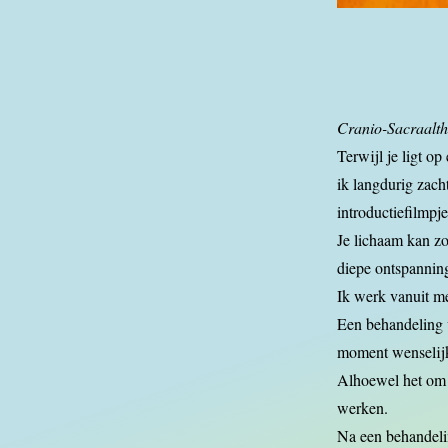
Cranio-Sacraalth
Terwijl je ligt o
ik langdurig zach
introductiefilmpje
Je lichaam kan zo
diepe ontspanning
Ik werk vanuit med
Een behandeling v
moment wenselij
Alhoewel het om e
werken.
Na een behandeli