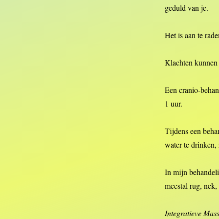
geduld van je.
Het is aan te ra
Klachten kunnen 
Een cranio-behand
1 uur.
Tijdens een behan
water te drinken
In mijn behandeli
meestal rug, nek,
Integratieve Mas