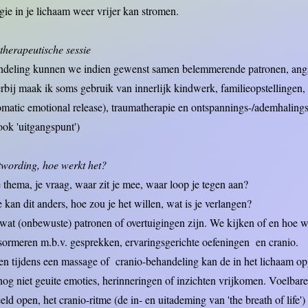
 energie in je lichaam weer vrijer kan stromen
therapeutische sessie
ndeling kunnen we indien gewenst samen belemmerende patronen, angs
bij maak ik soms gebruik van innerlijk kindwerk, familieopstellingen, 
atic emotional release), traumatherapie en ontspannings-/ademhalings
ook 'uitgangspunt')
wording, hoe werkt het?
e thema, je vraag, waar zit je mee, waar loop je tegen aan?
 kan dit anders, hoe zou je het willen, wat is je verlangen?
at (onbewuste) patronen of overtuigingen zijn. We kijken of en hoe 
sormeren m.b.v. gesprekken, ervaringsgerichte oefeningen en cranio.
en tijdens een massage of cranio-behandeling kan de in het lichaam o
 nog niet geuite emoties, herinneringen of inzichten vrijkomen. Voelbar
ld open, het cranio-ritme (de in- en uitademing van 'the breath of life')