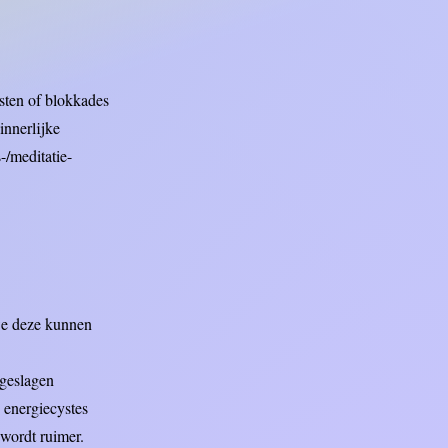
.
ten of blokkades
innerlijke
-/meditatie-
we deze kunnen
pgeslagen
e energiecystes
 wordt ruimer.