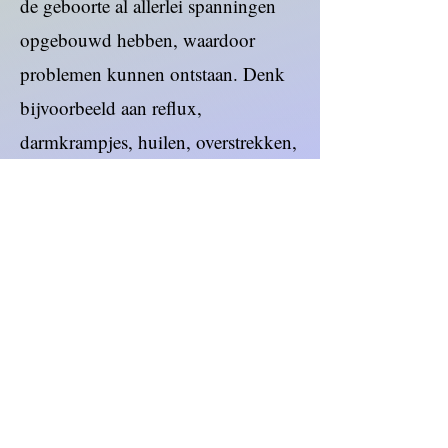
de geboorte al allerlei spanningen
opgebouwd hebben, waardoor
problemen kunnen ontstaan. Denk
bijvoorbeeld aan reflux,
darmkrampjes, huilen, overstrekken,
problemen met borstvoeding.
Tijdens een behandeling maak ik
subtiel cranio-contact met de voetjes,
beentjes, heupen, rug, buik, borst,
nek, hoofd, mond. Tijdens dit
contact voel ik waar de spanningen
zitten. Hier blijf ik wat langer
aanwezig, zodat het lichaam de
spanning kan ontladen. Soms wordt