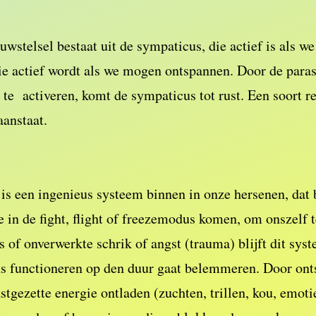
stelsel bestaat uit de sympaticus, die actief is als we 
ie actief wordt als we mogen ontspannen. Door de para
te activeren, komt de sympaticus tot rust. Een soort r
aanstaat.
s een ingenieus systeem binnen in onze hersenen, dat b
e in de fight, flight of freezemodus komen, om onszelf
 of onverwerkte schrik of angst (trauma) blijft dit sys
s functioneren op den duur gaat belemmeren. Door ont
stgezette energie ontladen (zuchten, trillen, kou, emotie