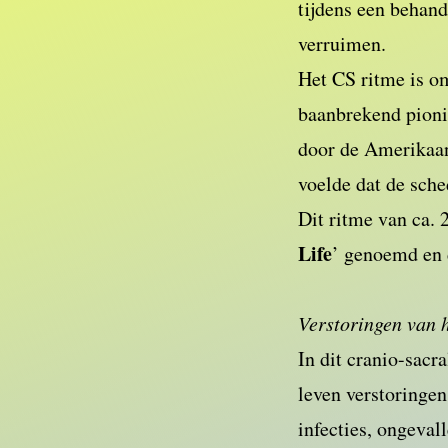
tijdens een behand
verruimen.
Het CS ritme is o
baanbrekend pionie
door de Amerikaans
voelde dat de sche
Dit ritme van ca. 
Life
’ genoemd en d
Verstoringen van h
In dit cranio-sacr
leven verstoringen
infecties, ongeval