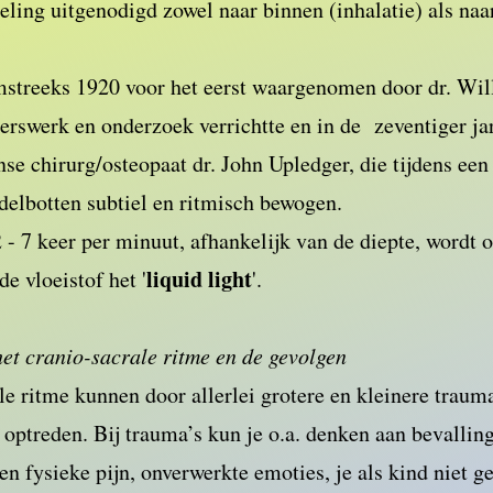
eling uitgenodigd zowel naar binnen (inhalatie) als naar
mstreeks 1920 voor het eerst waargenomen door dr. Wil
rswerk en onderzoek verrichtte en in de zeventiger ja
e chirurg/osteopaat dr. John Upledger, die tijdens een
delbotten subtiel en ritmisch bewogen.
2 - 7 keer per minuut, afhankelijk van de diepte, wordt 
liquid light
e vloeistof het '
'.
et cranio-sacrale ritme en de gevolgen
ale ritme kunnen door allerlei grotere en kleinere traum
 optreden. Bij trauma’s kun je o.a. denken aan bevalling
len fysieke pijn, onverwerkte emoties, je als kind niet 