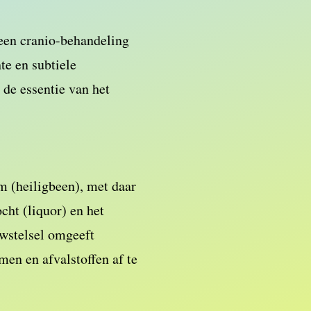
een cranio-behandeling
te en subtiele
j de essentie van het
m (heiligbeen), met daar
cht (liquor) en het
uwstelsel omgeeft
en en afvalstoffen af te