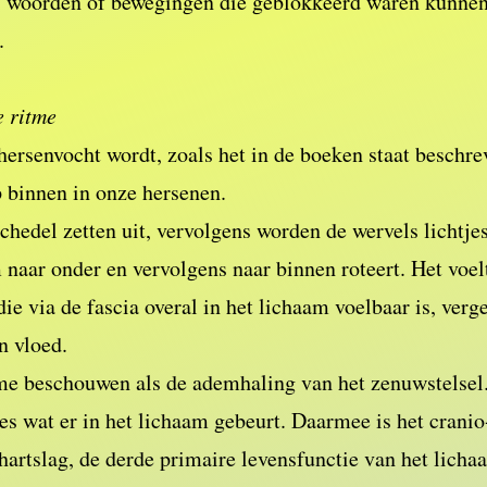
 woorden of bewegingen die geblokkeerd waren kunnen
n.
e ritme
hersenvocht wordt, zoals het in de boeken staat beschre
binnen in onze hersenen.
chedel zetten uit, vervolgens worden de wervels lichtj
naar onder en vervolgens naar binnen roteert. Het voelt
ie via de fascia overal in het lichaam voelbaar is, verg
n vloed.
me beschouwen als de ademhaling van het zenuwstelsel.
es wat er in het lichaam gebeurt. Daarmee is het cranio
artslag, de derde primaire levensfunctie van het licha