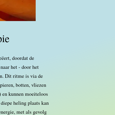
pie
eëert, doordat de
naar het - door het
. Dit ritme is via de
pieren, botten, vliezen
) en kunnen moeiteloos
 diepe heling plaats kan
energie, met als gevolg