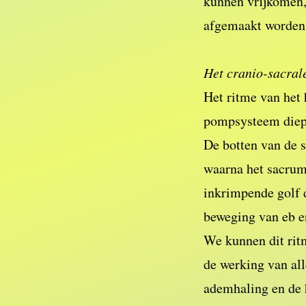
kunnen vrijkomen,
afgemaakt worde
Het cranio-sacral
Het ritme van het 
pompsysteem diep 
De botten van de s
waarna het sacrum 
inkrimpende golf d
beweging van eb e
We kunnen dit rit
de werking van all
ademhaling en de h