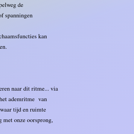
mpelweg de
 of spanningen
ichaamsfuncties kan
ben.
ren naar dit ritme... via
et het ademritme van
 waar tijd en ruimte
ng met onze oorsprong,