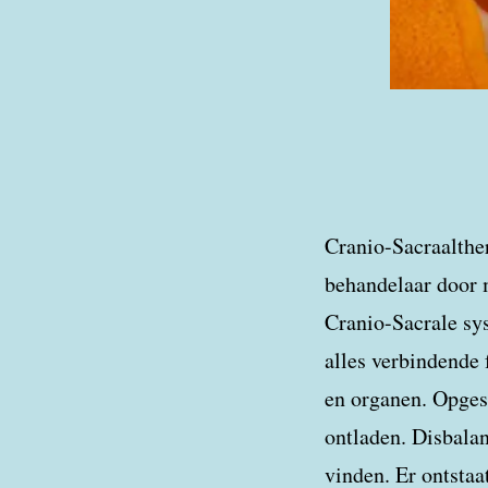
Cranio-Sacraalther
behandelaar door m
Cranio-Sacrale sys
alles verbindende 
en organen. Opges
ontladen. Disbalan
vinden. Er ontstaa