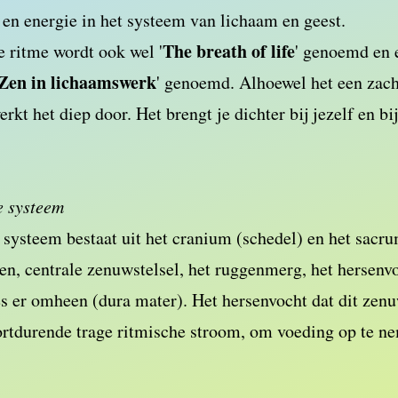
 en energie in het systeem van lichaam en geest.
The breath of life
 ritme wordt ook wel '
' genoemd en 
Zen in lichaamswerk
' genoemd. Alhoewel het een zach
rkt het diep door. Het brengt je dichter bij jezelf en bi
e systeem
 systeem bestaat uit het cranium (schedel) en het sacru
en, centrale zenuwstelsel, het ruggenmerg, het hersenvo
s er omheen (dura mater). Het hersenvocht dat dit zen
rtdurende trage ritmische stroom, om voeding op te nem