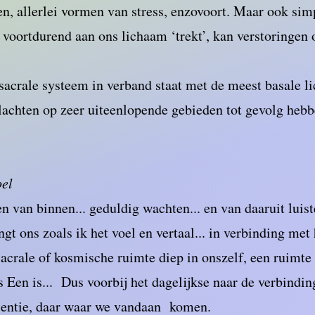
en, allerlei vormen van stress, enzovoort. Maar ook si
 voortdurend aan ons lichaam ‘trekt’, kan verstoringen
sacrale systeem in verband staat met de meest basale l
klachten op zeer uiteenlopende gebieden tot gevolg heb
.
oel
n van binnen... geduldig wachten... en van daaruit luiste
ngt ons zoals ik het voel en vertaal... in verbinding m
sacrale of kosmische ruimte diep in onszelf, een ruimte
s Een is... Dus voorbij het dagelijkse naar de verbindi
ssentie, daar waar we vandaan komen.