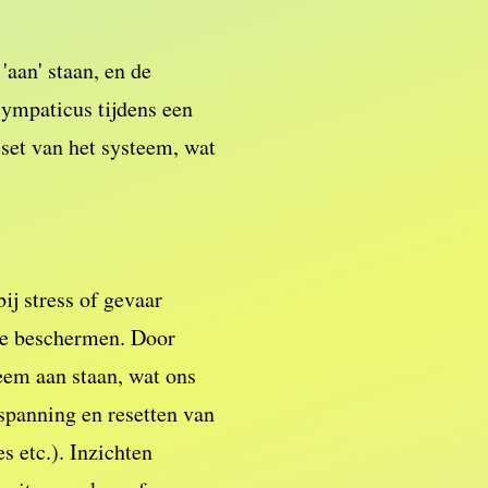
'aan' staan, en de
sympaticus tijdens een
eset van het systeem, wat
ij stress of gevaar
 te beschermen. Door
teem aan staan, wat ons
spanning en resetten van
s etc.). Inzichten